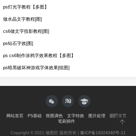
ps灯光字教程【多图】
做水晶文字教程[图]
cs6做文字投影教程[图]
ps钻石字效[图]
ps cs6制作涂鸦字效果教程【多图】
ps暗黑破坏神游戏字体效果[组图]
网站首页
PS基础
抠图调色
文字特效
图片处理
旧照修复
笔刷插件
Copyright © 2021 修图匠 版权所有 |
豫ICP备15024340号-11