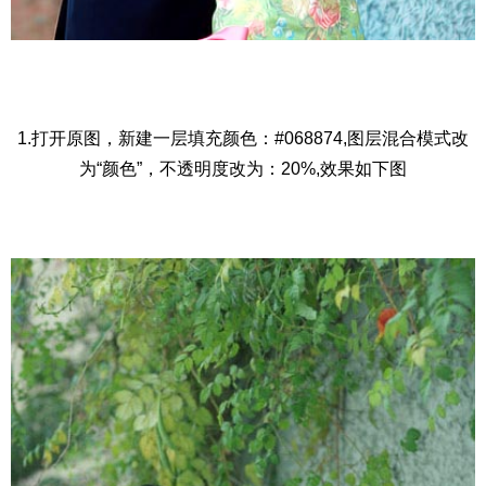
1.打开原图，新建一层填充颜色：#068874,图层混合模式改
为“颜色”，不透明度改为：20%,效果如下图