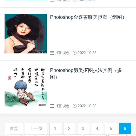
Photoshop金喜善唯美抠图（组图）
抠图调色
2022-10-28
Photoshop另类抠图技法实例（多
图）
抠图调色
2022-10-28
首页
上一页
1
2
3
4
5
6