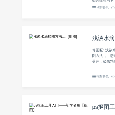
照片处理网 Pho
抠图调色
浅谈水滴扣
修图匠“ 浅谈水
图方法..。 
蓝色，如果精度不
抠图调色
ps抠图