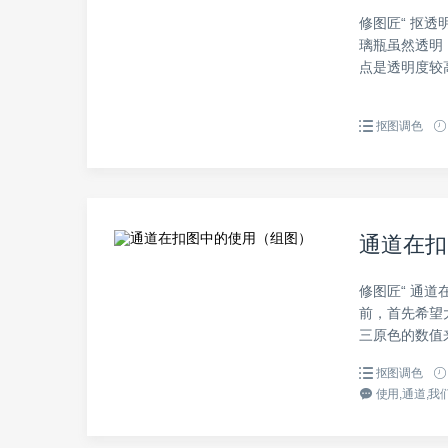
修图匠“ 抠透
璃瓶虽然透明
点是透明度较高
抠图调色
通道在扣
修图匠“ 通道
前，首先希望
三原色的数值来
抠图调色
使用,通道,我们