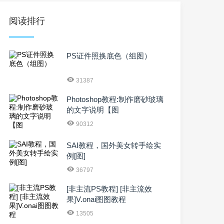
阅读排行
PS证件照换底色（组图）
31387
Photoshop教程:制作磨砂玻璃
的文字说明【图
90312
SAI教程，国外美女转手绘实
例[图]
36797
[非主流PS教程] [非主流效
果]V.onai图图教程
13505