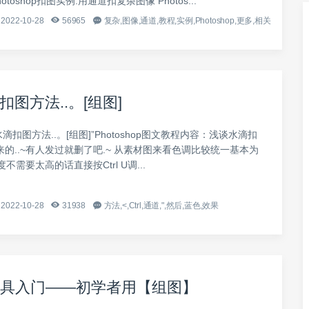
toshop扣图实例:用通道扣复杂图像 Photos...
2022-10-28
56965
复杂,图像,通道,教程,实例,Photoshop,更多,相关
图方法..。[组图]
滴扣图方法..。[组图]”Photoshop图文教程内容：浅谈水滴扣
挖来的..~有人发过就删了吧.~ 从素材图来看色调比较统一基本为
需要太高的话直接按Ctrl U调...
2022-10-28
31938
方法,<,Ctrl,通道,",然后,蓝色,效果
工具入门——初学者用【组图】