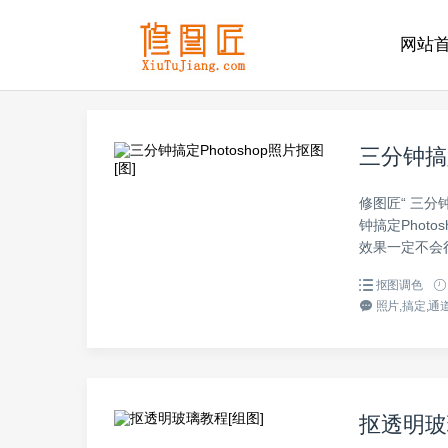
网站
三分钟搞定
修图匠“ 三分钟
钟搞定Phot
效果一定不会
抠图调色
照片,搞定,通道
抠透明玻