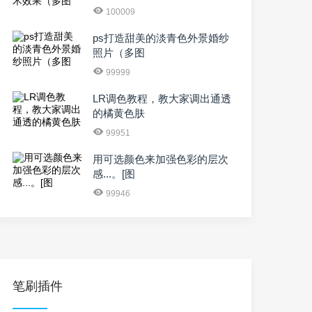
100009
ps打造甜美的淡青色外景婚纱
照片（多图
99999
LR调色教程，教大家调出通透
的橘黄色肤
99951
用可选颜色来加强色彩的层次
感...。[图
99946
笔刷插件