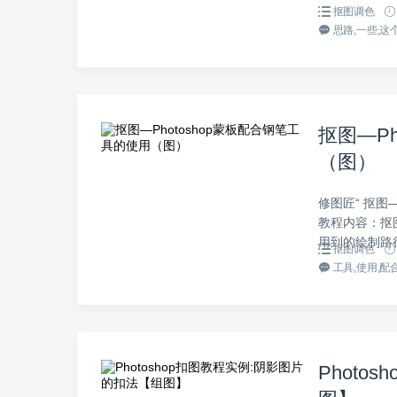
抠图调色
思路,一些,这个
抠图—P
（图）
修图匠“ 抠图—
教程内容：抠图
用到的绘制路
抠图调色
工具,使用,配合
Photo