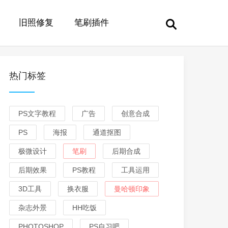
旧照修复
笔刷插件
热门标签
PS文字教程
广告
创意合成
PS
海报
通道抠图
极微设计
笔刷
后期合成
后期效果
PS教程
工具运用
3D工具
换衣服
曼哈顿印象
杂志外景
HH吃饭
PHOTOSHOP
PS自习吧