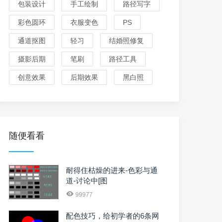
包装设计
手工绘制
路径写字
彩色圆环
衣服变色
PS
通道抠图
轻习
结婚照修复
摄影后期
笔刷
路径工具
创意效果
后期效果
黑白照
随便看看
耐得住枯燥的进来-色彩与通
道-讨论中[图
99977
配色技巧，给初学者的6条网