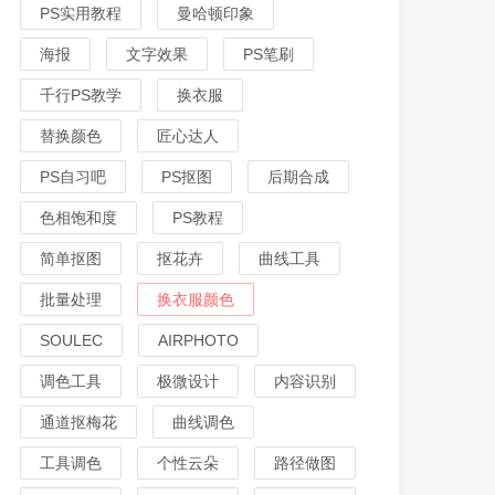
PS实用教程
曼哈顿印象
海报
文字效果
PS笔刷
千行PS教学
换衣服
替换颜色
匠心达人
PS自习吧
PS抠图
后期合成
色相饱和度
PS教程
简单抠图
抠花卉
曲线工具
批量处理
换衣服颜色
SOULEC
AIRPHOTO
调色工具
极微设计
内容识别
通道抠梅花
曲线调色
工具调色
个性云朵
路径做图