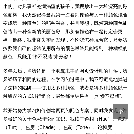
小的、对凡事都充满渴望的孩子，我摆放出一大堆漂亮的彩
色颜料。我仍然记得当我第一次看到原色与另一种颜色混合
变成第二种颜色时的那种兴奋，并且我想，既然两种颜色能
创造出一种全新的美丽色彩，那所有颜色在一起肯定会更
棒！最终，我非常失望的发现，不论我怎样混合它，只要我
按照我自己的想法使用所有的颜色最终只能得到一种糟糕的
颜色，只能用“惨不忍睹”来形容！
多年以后，当我还是一个羽翼未丰的网页设计师的时候，我
又经历了相同的过程。在学习的过程中，我不可避免地掉进
了这样的陷阱——使用太多种颜色，或者是将多种颜色以一
种错误的方式进行组合，最终都使结果有一点“惨不忍睹”。
我开始努力学习如何创建网页的配色方案，同时我发现了许
多极好的关于色彩理论的知识。我读了色相（Hue）、色彩
（Tint）、色度（Shade）、色调（Tone）、饱和度