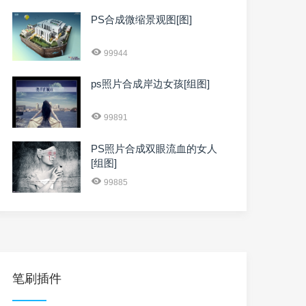
PS合成微缩景观图[图]
99944
ps照片合成岸边女孩[组图]
99891
PS照片合成双眼流血的女人
[组图]
99885
笔刷插件