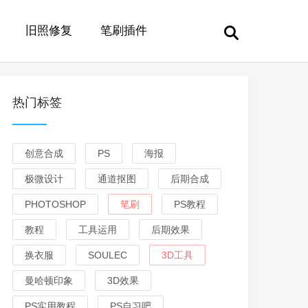
旧照修复
笔刷插件
热门标签
创意合成
PS
海报
极微设计
通道抠图
后期合成
PHOTOSHOP
笔刷
PS教程
教程
工具运用
后期效果
换衣服
SOULEC
3D工具
曼哈顿印象
3D效果
PS实用教程
PS自习吧