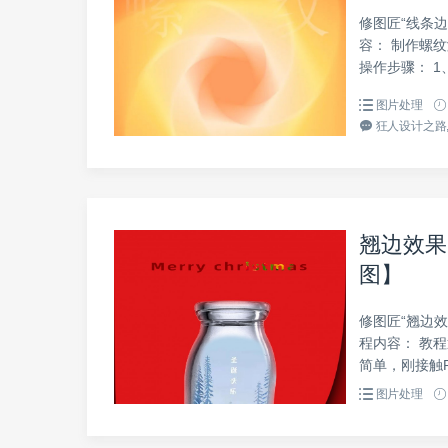
修图匠“线条边
容： 制作螺纹渐
操作步骤： 1
图片处理
狂人设计之路,
翘边效果
图】
修图匠“翘边效
程内容： 教
简单，刚接触P
图片处理