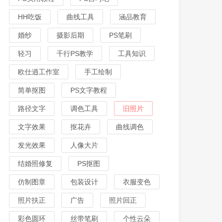
HH吃饭
曲线工具
涵品教育
婚纱
摄影后期
PS笔刷
轻习
千行PS教学
工具知识
欧仕逍工作室
手工绘制
简单抠图
PS文字教程
路径文字
调色工具
旧照片
文字效果
抠花卉
曲线调色
发光效果
人像大片
结婚照修复
PS抠图
仿制图章
包装设计
衣服变色
照片扶正
广告
照片回正
彩色圆环
丝带笔刷
个性云朵