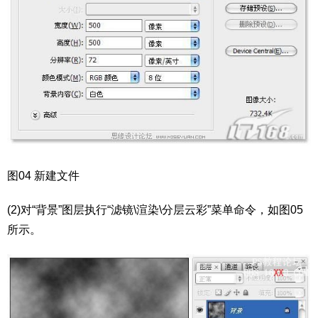
图04 新建文件
(2)对“背景”图层执行“滤镜\渲染\分层云彩”菜单命令，如图05
所示。