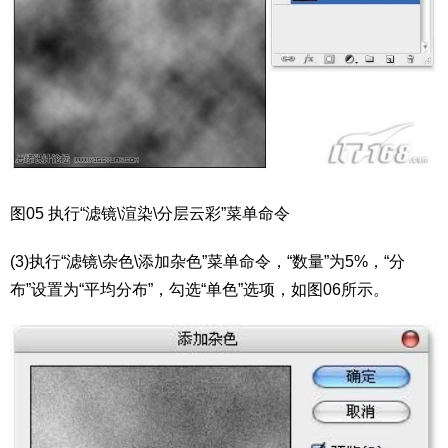
图05 执行“滤镜\渲染\分层云彩”菜单命令
(3)执行“滤镜\杂色\添加杂色”菜单命令，“数量”为5%，“分
布”设置为“平均分布”，勾选“单色”选项，如图06所示。