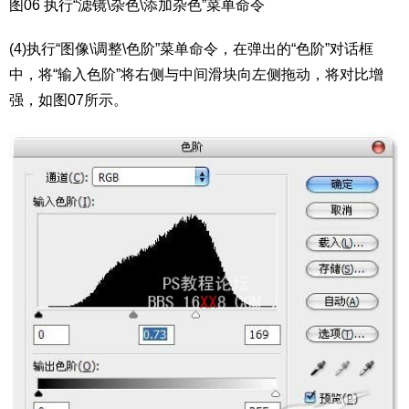
图06 执行“滤镜\杂色\添加杂色”菜单命令
(4)执行“图像\调整\色阶”菜单命令，在弹出的“色阶”对话框
中，将“输入色阶”将右侧与中间滑块向左侧拖动，将对比增
强，如图07所示。