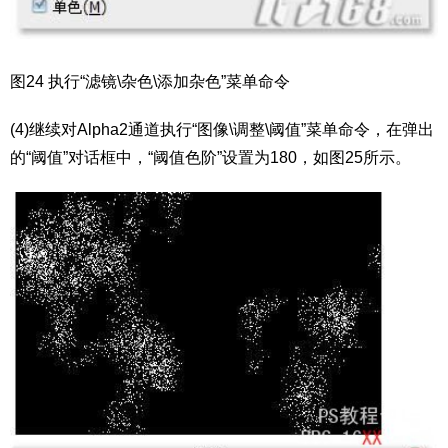
图24 执行“滤镜\杂色\添加杂色”菜单命令
(4)继续对Alpha2通道执行“图像\调整\阈值”菜单命令，在弹出
的“阈值”对话框中，“阈值色阶”设置为180，如图25所示。