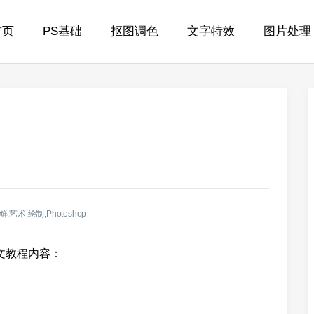
首页
PS基础
抠图调色
文字特效
图片处理
鲜,艺术,绘制,Photoshop
图文教程内容：