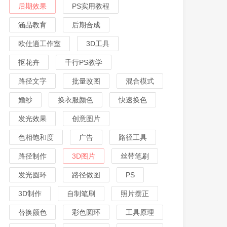
后期效果
PS实用教程
涵品教育
后期合成
欧仕逍工作室
3D工具
抠花卉
千行PS教学
路径文字
批量改图
混合模式
婚纱
换衣服颜色
快速换色
发光效果
创意图片
色相饱和度
广告
路径工具
路径制作
3D图片
丝带笔刷
发光圆环
路径做图
PS
3D制作
自制笔刷
照片摆正
替换颜色
彩色圆环
工具原理