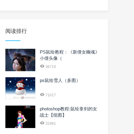
阅读排行
PS鼠绘教程：《新倩女幽魂》
小倩头像（
36710
ps鼠绘雪人（多图）
71017
photoshop教程:鼠绘拿剑的女
战士【组图】
32481