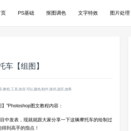
首页
PS基础
抠图调色
文字特效
图片处理
酷摩托车【组图】
,教程,工具,加深,可以,颜色,制作,路径,选区,效果
】”Photoshop图文教程内容：
中发表，现就就跟大家分享一下这辆摩托车的绘制过
能得到高手的指点！