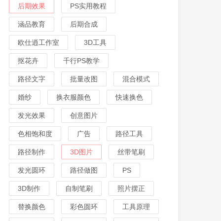
后期效果
PS实用教程
涵品教育
后期合成
欧仕逍工作室
3D工具
抠花卉
千行PS教学
路径文字
批量改图
混合模式
婚纱
换衣服颜色
快速换色
发光效果
创意图片
色相饱和度
广告
路径工具
路径制作
3D图片
丝带笔刷
发光圆环
路径做图
PS
3D制作
自制笔刷
照片摆正
替换颜色
彩色圆环
工具原理