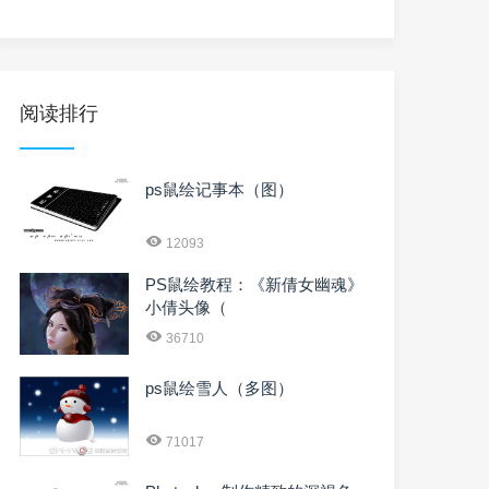
阅读排行
ps鼠绘记事本（图）
12093
PS鼠绘教程：《新倩女幽魂》
小倩头像（
36710
ps鼠绘雪人（多图）
71017