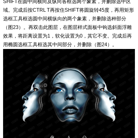
SHIFT在圆中间横向及纵向各框选两个象素，并删除选中区
域。完成后按CTRL T再按住SHIFT将圆旋转45度，再用矩形
选框工具框选圆中间横纵向的两个象素，并删除选种部分
（图23）。再双击此图层，在图层样式面板中钩选斜面浮雕
效果，将距离设置为1，软化设置为0，其它不变。完成后再
用椭圆选框工具框选其中间部分，并删除（图24）。