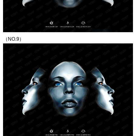
（NO.9）