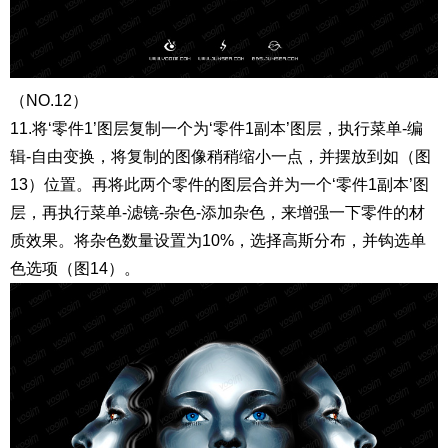
（NO.12）
11.将‘零件1’图层复制一个为‘零件1副本’图层，执行菜单-编
辑-自由变换，将复制的图像稍稍缩小一点，并摆放到如（图
13）位置。再将此两个零件的图层合并为一个‘零件1副本’图
层，再执行菜单-滤镜-杂色-添加杂色，来增强一下零件的材
质效果。将杂色数量设置为10%，选择高斯分布，并钩选单
色选项（图14）。