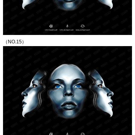
（NO.15）