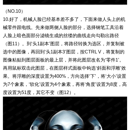
（NO.10）
10.好了，机械人脸已经基本差不多了，下面来做人头上的机
械零件跟电线。先来做两侧人脸的部分，选择钢笔工具沿着
人脸上暗色面部分滤镜生成的丝缕的曲线走向勾勒出路径
（图11）。到‘头1副本’图层，将路径转换为选区，并复制被
选中的图像，再回到‘头1副本3’图层，按CTRL V，将复制的
图像粘贴到图层面板的最上层，并将此图层改名为‘零件1’。
再用鼠标双击此图层，在图层样式面板中钩选‘斜面和浮雕’效
果。将浮雕的深度设置为400%，方向选择‘下’，将‘大小’设置
为7个象素，‘软化’设置为4个象素，再将‘角度’设置为8度，高
度设置为51度，其它不变（图12）。