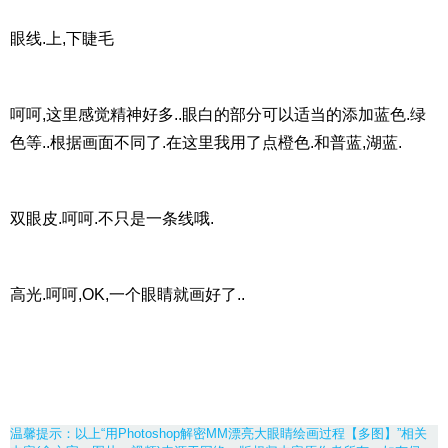
眼线.上,下睫毛
呵呵,这里感觉精神好多..眼白的部分可以适当的添加蓝色.绿
色等..根据画面不同了.在这里我用了点橙色.和普蓝,湖蓝.
双眼皮.呵呵.不只是一条线哦.
高光.呵呵,OK,一个眼睛就画好了..
温馨提示：以上“用Photoshop解密MM漂亮大眼睛绘画过程【多图】”相关