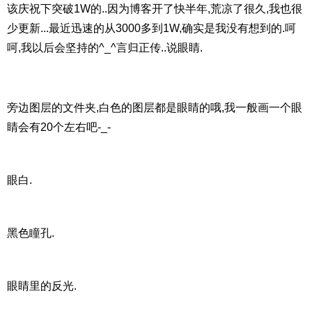
该庆祝下突破1W的..因为博客开了快半年,荒凉了很久,我也很
少更新...最近迅速的从3000多到1W,确实是我没有想到的.呵
呵,我以后会坚持的^_^言归正传..说眼睛.
旁边图层的文件夹,白色的图层都是眼睛的哦,我一般画一个眼
睛会有20个左右吧-_-
眼白.
黑色瞳孔.
眼睛里的反光.