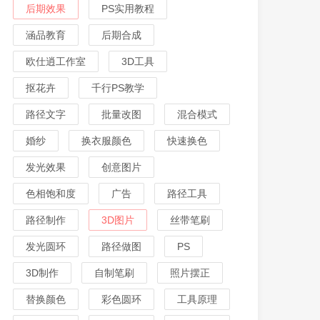
后期效果
PS实用教程
涵品教育
后期合成
欧仕逍工作室
3D工具
抠花卉
千行PS教学
路径文字
批量改图
混合模式
婚纱
换衣服颜色
快速换色
发光效果
创意图片
色相饱和度
广告
路径工具
路径制作
3D图片
丝带笔刷
发光圆环
路径做图
PS
3D制作
自制笔刷
照片摆正
替换颜色
彩色圆环
工具原理