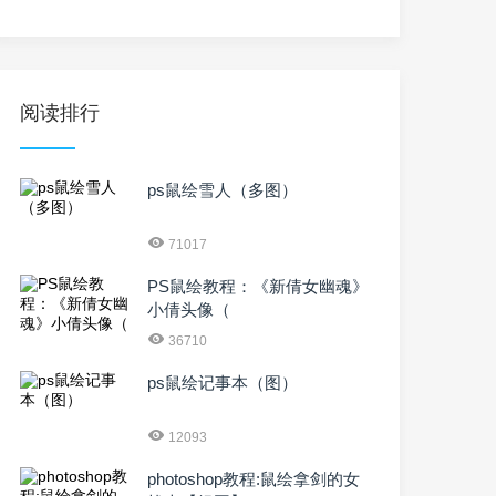
阅读排行
ps鼠绘雪人（多图）
71017
PS鼠绘教程：《新倩女幽魂》
小倩头像（
36710
ps鼠绘记事本（图）
12093
photoshop教程:鼠绘拿剑的女