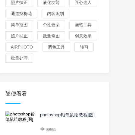
照片扶正
液化功能
匠心达人
通道抠梅花
内容识别
简单抠图
个性云朵
画笔工具
照片回正
批量修图
创意效果
AIRPHOTO
调色工具
轻习
批量处理
随便看看
photoshop铅笔鼠绘教程[图]
99995