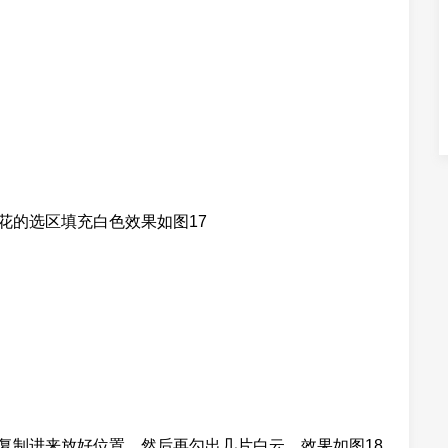
花的选区填充白色效果如图17
，复制进来放好位置，然后再勾出几片白云，效果如图18