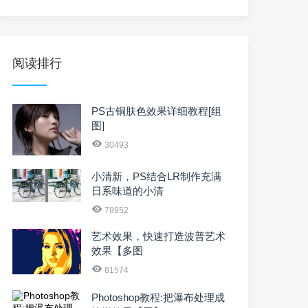
阅读排行
PS古铜肤色效果详细教程[组
图]
30493
小清新，PS结合LR制作充满
日系味道的小清
78952
艺术效果，快速打造波普艺术
效果【多图
81574
Photoshop教程:把瀑布处理成