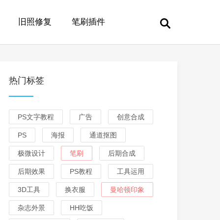
旧照修复
笔刷插件
热门标签
PS文字教程
广告
创意合成
PS
海报
通道抠图
极微设计
笔刷
后期合成
后期效果
PS教程
工具运用
3D工具
换衣服
曼哈顿印象
杂志外景
HH吃饭