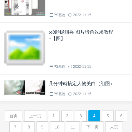
PS基础
2022-11-15
ωǒ願憶餵妳`图片暗角效果教程
~【图】
PS基础
2022-11-15
几分钟就搞定人物美白（组图）
PS基础
2022-11-15
首页
上一页
1
2
3
4
5
6
7
8
9
10
11
下一页
末页