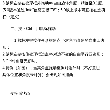
3.鼠标左键在变形框外拖动=>自由旋转角度，精确至0.1度。
(5.0版本通过“info”信息面板“F8”；6.0以上版本可直接在选项
栏中定义)
二、按下Ctrl，用鼠标拖动
1.鼠标左键按住变形框角点=>对角为直角的自由四边
形；
2.鼠标左键按住变形框边点=>对边不变的自由平行四边形；
3.Ctrl对角度无影响。
4.特例（如图），当某角点拖动至侧对边外时（不好意思，
具体位置和角度未计算）会出现如图扭曲。
变换后状态：