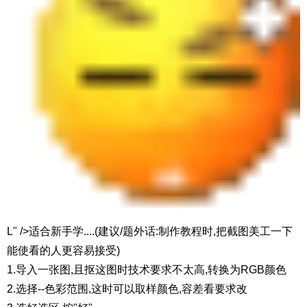
L" />适合新手学....(建议/题外话:制作教程时,把截图美工一下
能使看的人更容易接受)
1.导入一张图,且抠这图时技术要求不太高,转换为RGB颜色
2.选择--色彩范围,这时可以取样颜色,容差看要求改