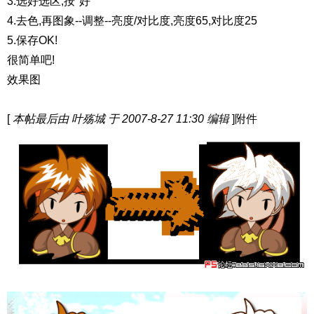
3.选好选区,按"好"
4.去色,再图象--调整--亮度/对比度,亮度65,对比度25
5.保存OK!
很简单吧!
效果图
[
本帖最后由 叶殇城 于 2007-8-27 11:30 编辑
]附件