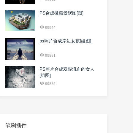
PS合成微缩景观图[图]
99944
ps照片合成岸边女孩[组图]
99891
PS照片合成双眼流血的女人
[组图]
99885
笔刷插件