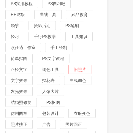
PS实用教程
PS自习吧
HH吃饭
曲线工具
涵品教育
婚纱
摄影后期
PS笔刷
轻习
千行PS教学
工具知识
欧仕逍工作室
手工绘制
简单抠图
PS文字教程
路径文字
调色工具
旧照片
文字效果
抠花卉
曲线调色
发光效果
人像大片
结婚照修复
PS抠图
仿制图章
包装设计
衣服变色
照片扶正
广告
照片回正