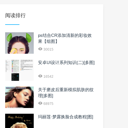
阅读排行
ps结合CR添加清新的彩妆效
果【组图】
30015
安卓UI设计系列知识(二)[多图]
16542
关于磨皮后重新模拟肌肤的纹
理[多图]
68975
玛丽莲·梦露换脸合成教程[图]