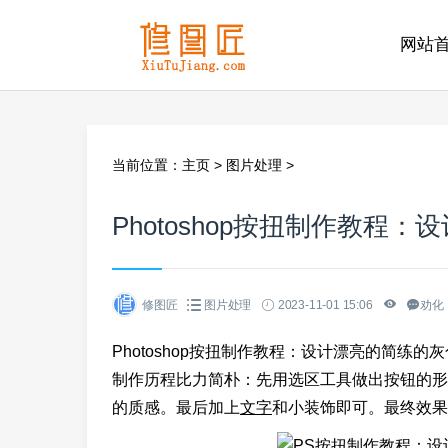
网站
当前位置：
主页
>
图片处理
>
Photoshop按扭制作教程
修图匠
图片处理
2023-11-01 15:06
劝化
Photoshop按扭制作教程：设计漂亮的简
制作历程比力简朴：先用选区工具做出按钮的形
的质感。最后加上
文字
和小装饰即可。最终效果