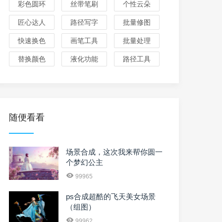
彩色圆环
丝带笔刷
个性云朵
匠心达人
路径写字
批量修图
快速换色
画笔工具
批量处理
替换颜色
液化功能
路径工具
随便看看
场景合成，这次我来帮你圆一
个梦幻公主
99965
ps合成超酷的飞天美女场景
（组图）
99962