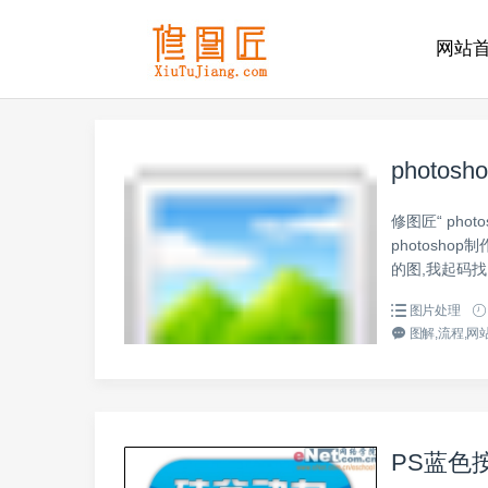
网站
photo
修图匠“ pho
photosh
的图,我起码找
图片处理
图解,流程,网站
PS蓝色