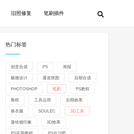
旧照修复
笔刷插件
热门标签
创意合成
PS
海报
极微设计
通道抠图
后期合成
PHOTOSHOP
笔刷
PS教程
教程
工具运用
后期效果
换衣服
SOULEC
3D工具
曼哈顿印象
3D效果
PS实用教程
PS自习吧