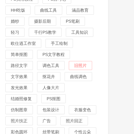
HH吃饭
曲线工具
涵品教育
婚纱
摄影后期
PS笔刷
轻习
千行PS教学
工具知识
欧仕逍工作室
手工绘制
简单抠图
PS文字教程
路径文字
调色工具
旧照片
文字效果
抠花卉
曲线调色
发光效果
人像大片
结婚照修复
PS抠图
仿制图章
包装设计
衣服变色
照片扶正
广告
照片回正
彩色圆环
丝带笔刷
个性云朵