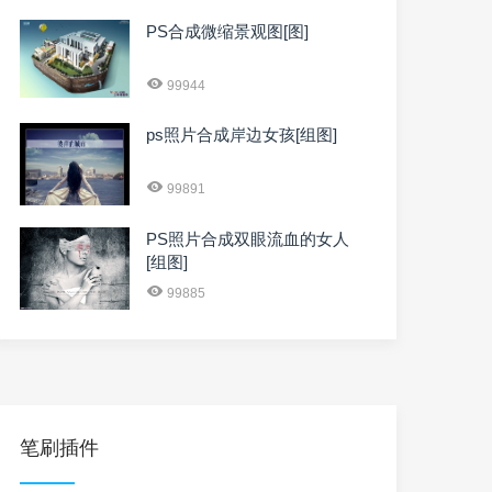
PS合成微缩景观图[图]
99944
ps照片合成岸边女孩[组图]
99891
PS照片合成双眼流血的女人
[组图]
99885
笔刷插件