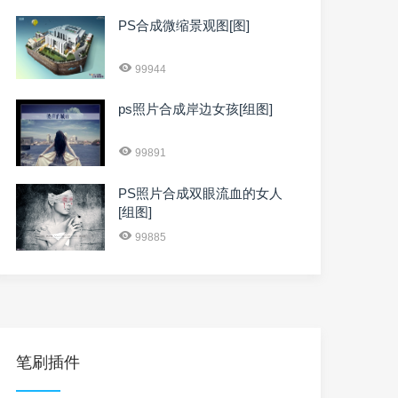
PS合成微缩景观图[图]
99944
ps照片合成岸边女孩[组图]
99891
PS照片合成双眼流血的女人
[组图]
99885
笔刷插件