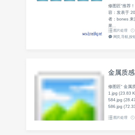
修图匠“推荐！P
容：发表于 20
者：bones 来源
果...
图片处理
网页,导航,按钮
金属质感
修图匠“ 金属
1.jpg (23.83 
584.jpg (28.4
586.jpg (72.33
图片处理