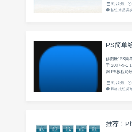
图片处理
按钮,水晶,美女
PS简单
修图匠“PS简单
于 2007-9
网 PS教程论坛:h
图片处理
风格,按钮,简单
推荐！Ph