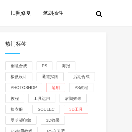
旧照修复
笔刷插件
热门标签
创意合成
PS
海报
极微设计
通道抠图
后期合成
PHOTOSHOP
笔刷
PS教程
教程
工具运用
后期效果
换衣服
SOULEC
3D工具
曼哈顿印象
3D效果
PS实用教程
PS自习吧