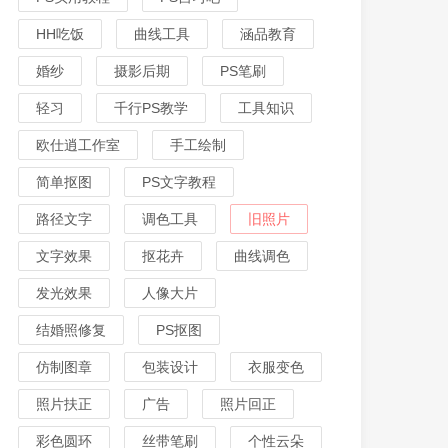
HH吃饭
曲线工具
涵品教育
婚纱
摄影后期
PS笔刷
轻习
千行PS教学
工具知识
欧仕逍工作室
手工绘制
简单抠图
PS文字教程
路径文字
调色工具
旧照片
文字效果
抠花卉
曲线调色
发光效果
人像大片
结婚照修复
PS抠图
仿制图章
包装设计
衣服变色
照片扶正
广告
照片回正
彩色圆环
丝带笔刷
个性云朵