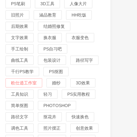
PS笔刷
3D工具
人像大片
旧照片
涵品教育
HH吃饭
后期效果
结婚照修复
文字效果
换衣服
衣服变色
手工绘制
PS自习吧
曲线工具
包装设计
路径写字
千行PS教学
PS抠图
欧仕逍工作室
婚纱
3D效果
工具知识
轻习
PS实用教程
简单抠图
PHOTOSHOP
路径文字
抠花卉
快速换色
调色工具
照片摆正
创意效果