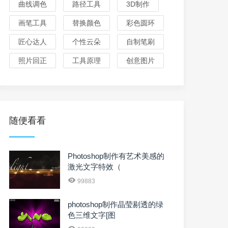
曲线调色
路径工具
3D制作
画笔工具
替换颜色
彩色圆环
匠心达人
个性云朵
自制笔刷
照片回正
工具原理
创意图片
随便看看
Photoshop制作有艺术美感的
激光文字特效（
99883
photoshop制作晶莹剔透的绿
色三维文字[图