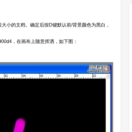
7*500像素大小的文档。确定后按D键默认前/背景颜色为黑白，
00d4，在画布上随意挥洒，如下图：