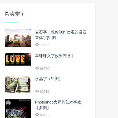
阅读排行
岩石字，教你制作壮观的岩石
立体字[组图
73062
串珠珠文字效果[组图]
88250
水晶字（组图）
80519
Photoshop大师的艺术字效
【多图】
58206