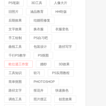
PS笔刷
3D工具
人像大片
旧照片
涵品教育
HH吃饭
后期效果
结婚照修复
文字效果
换衣服
衣服变色
手工绘制
PS自习吧
曲线工具
包装设计
路径写字
千行PS教学
PS抠图
欧仕逍工作室
婚纱
3D效果
工具知识
轻习
PS实用教程
简单抠图
PHOTOSHOP
路径文字
抠花卉
快速换色
调色工具
照片摆正
创意效果