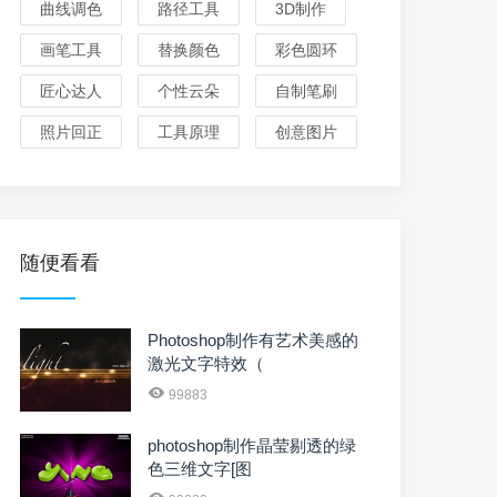
曲线调色
路径工具
3D制作
画笔工具
替换颜色
彩色圆环
匠心达人
个性云朵
自制笔刷
照片回正
工具原理
创意图片
随便看看
Photoshop制作有艺术美感的
激光文字特效（
99883
photoshop制作晶莹剔透的绿
色三维文字[图