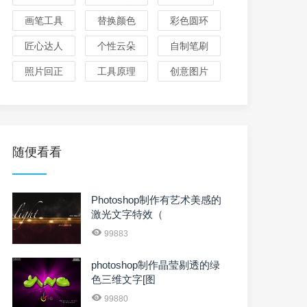
画笔工具
替换颜色
彩色圆环
匠心达人
个性云朵
自制笔刷
照片回正
工具原理
创意图片
随便看看
Photoshop制作有艺术美感的
激光文字特效（
99883
photoshop制作晶莹剔透的绿
色三维文字[图
99880