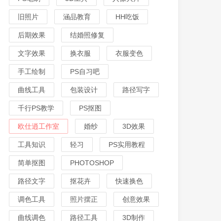
旧照片
涵品教育
HH吃饭
后期效果
结婚照修复
文字效果
换衣服
衣服变色
手工绘制
PS自习吧
曲线工具
包装设计
路径写字
千行PS教学
PS抠图
欧仕逍工作室
婚纱
3D效果
工具知识
轻习
PS实用教程
简单抠图
PHOTOSHOP
路径文字
抠花卉
快速换色
调色工具
照片摆正
创意效果
曲线调色
路径工具
3D制作