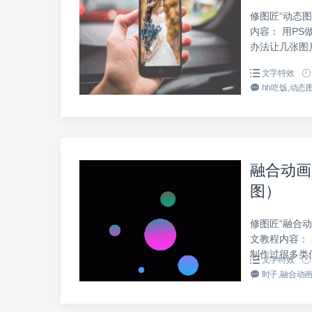
修图匠“动态图
内容： 用P
办法让几张图
文字特效
hh吃饭,动态
融合动画
图）
修图匠“融合动
文教程内容：
制作过很多类
文字特效
时子,融合动画