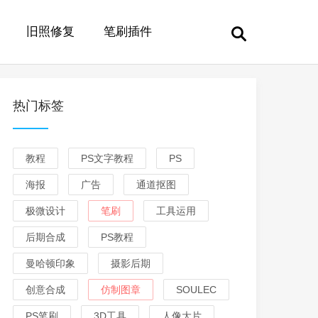
旧照修复
笔刷插件
热门标签
教程
PS文字教程
PS
海报
广告
通道抠图
极微设计
笔刷
工具运用
后期合成
PS教程
曼哈顿印象
摄影后期
创意合成
仿制图章
SOULEC
PS笔刷
3D工具
人像大片