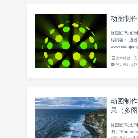
动图制作
修图匠“动图制
程内容： 通过
www.xiut
文字特效
狂人设计之路,
动图制作
果（多图
修图匠“动图
图）”Phot