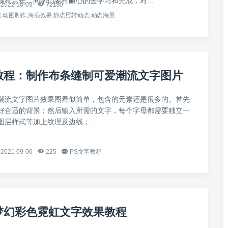
骤有点长，同学们要有耐心的去学习和完成，对...
2022-10-03
72130
,动图制作,海浪效果,静态照转动态,动态海景
教程：制作布条缝制可爱潮流文字图片
潮流文字图片效果图看似简单，包含的元素还是很多的。首先
好合适的背景；然后输入所需的文字，每个字母都需要独立一
层样式等加上纹理及边线；...
2021-09-06
225
PS文字教程
梦幻彩色霓虹文字效果教程