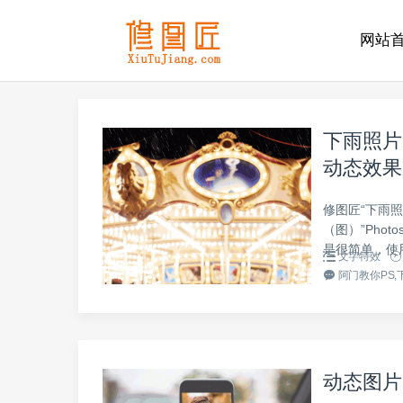
网站
下雨照片
动态效果
修图匠“下雨
（图）”Pho
是很简单，使用
文字特效
阿门教你PS,
动态图片