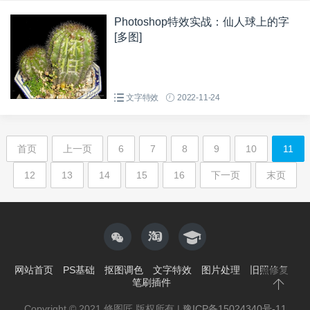
Photoshop特效实战：仙人球上的字
[多图]
文字特效
2022-11-24
首页
上一页
6
7
8
9
10
11
12
13
14
15
16
下一页
末页
网站首页
PS基础
抠图调色
文字特效
图片处理
旧照修复
笔刷插件
Copyright © 2021 修图匠 版权所有 |
豫ICP备15024340号-11