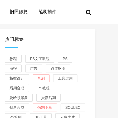
旧照修复
笔刷插件
热门标签
教程
PS文字教程
PS
海报
广告
通道抠图
极微设计
笔刷
工具运用
后期合成
PS教程
曼哈顿印象
摄影后期
创意合成
仿制图章
SOULEC
PS笔刷
3D工具
人像大片