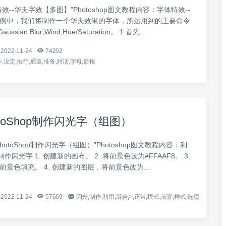
效--华夫字效【多图】”Photoshop图文教程内容：字体特效--
本例中，我们将制作一个华夫效果的字体，所运用到的主要命令
ussian Blur;Wind;Hue/Saturation。 1 首先...
2022-11-24
74292
,设定,执行,通道,准备,对话,字母,后按
toShop制作闪光字（组图）
hotoShop制作闪光字（组图）”Photoshop图文教程内容：利
op制作闪光字 1. 创建新的画布。 2. 将前景色设为#FFAAF8。 3.
前景色填充。 4. 创建新的图层，将前景色改为...
2022-11-24
57669
闪光,制作,利用,混合,>,正常,模式,前景,样式,选项