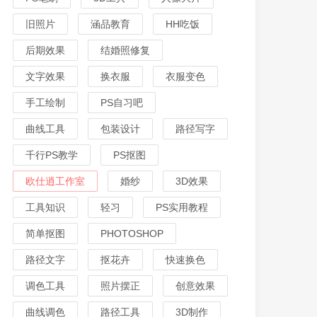
旧照片
涵品教育
HH吃饭
后期效果
结婚照修复
文字效果
换衣服
衣服变色
手工绘制
PS自习吧
曲线工具
包装设计
路径写字
千行PS教学
PS抠图
欧仕逍工作室
婚纱
3D效果
工具知识
轻习
PS实用教程
简单抠图
PHOTOSHOP
路径文字
抠花卉
快速换色
调色工具
照片摆正
创意效果
曲线调色
路径工具
3D制作