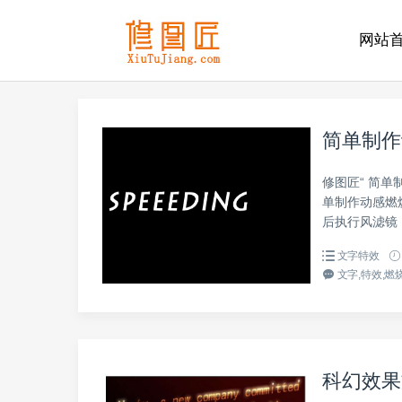
网站
简单制作
修图匠“ 简单
单制作动感燃
后执行风滤镜，
文字特效
文字,特效,燃烧
科幻效果