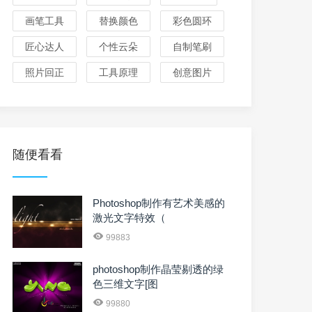
画笔工具
替换颜色
彩色圆环
匠心达人
个性云朵
自制笔刷
照片回正
工具原理
创意图片
随便看看
Photoshop制作有艺术美感的
激光文字特效（
99883
photoshop制作晶莹剔透的绿
色三维文字[图
99880