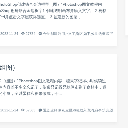
hotoShop创建铬合金边框字（图）”Photoshop图文教程内
toShop创建铬合金边框字1 创建透明画布并输入文字。 2 栅格
trl并点击文字层获得选区。 3 创建新的图层，...
2022-11-24
27874
合金,创建,利用,>,文字,选区,如下,效果,边框,底层
组图）
字（组图）”Photoshop图文教程内容：糖果字记得小时候读过
体内容差不多全忘记了，依稀只记得兄妹俩走到了森林中，遇
的小屋，全以蛋糕和糖果做成，令...
2022-11-24
57533
通道,选择,像素,选区,orig,载入,取消,命令,填充,设