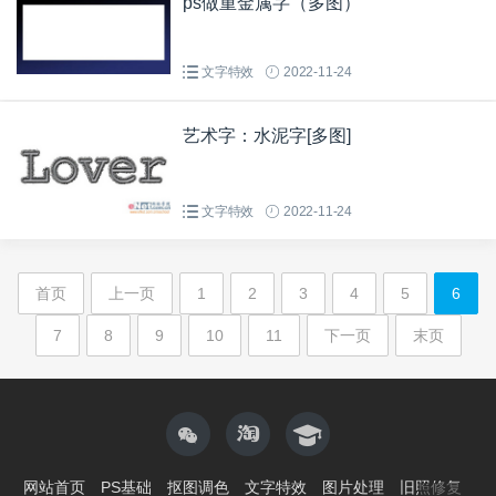
ps做重金属字（多图）
文字特效
2022-11-24
艺术字：水泥字[多图]
文字特效
2022-11-24
首页
上一页
1
2
3
4
5
6
7
8
9
10
11
下一页
末页
网站首页
PS基础
抠图调色
文字特效
图片处理
旧照修复